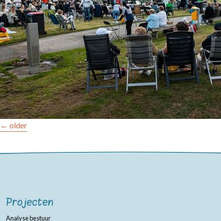
Berichten
←
older
navigatie
Projecten
Analyse bestuur